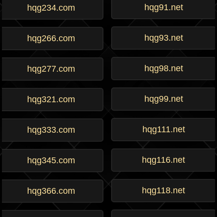
hqg91.net
hqg234.com
hqg93.net
hqg266.com
hqg98.net
hqg277.com
hqg99.net
hqg321.com
hqg111.net
hqg333.com
hqg116.net
hqg345.com
hqg118.net
hqg366.com