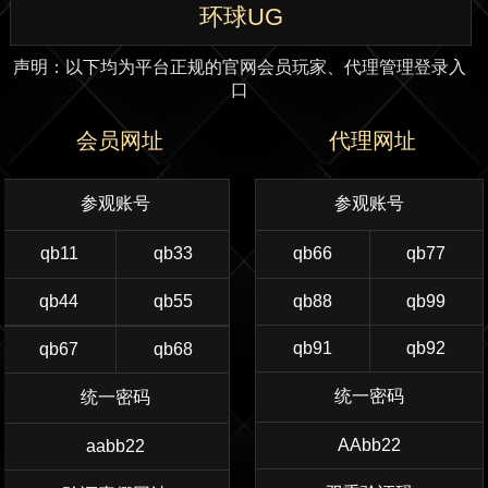
环球UG
声明：以下均为平台正规的官网会员玩家、代理管理登录入
口
会员网址
代理网址
参观账号
参观账号
qb11
qb33
qb66
qb77
qb44
qb55
qb88
qb99
qb91
qb92
qb67
qb68
统一密码
统一密码
AAbb22
aabb22