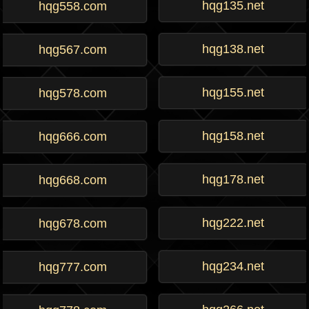
hqg135.net
hqg558.com
hqg138.net
hqg567.com
hqg155.net
hqg578.com
hqg158.net
hqg666.com
hqg178.net
hqg668.com
hqg222.net
hqg678.com
hqg234.net
hqg777.com