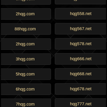
hqg558.net
2hqg.com
hqg567.net
88hqg.com
hqg578.net
2hqg.com
hqg666.net
3hqg.com
hqg668.net
5hqg.com
hqg678.net
6hqg.com
hqg777.net
7hqg.com